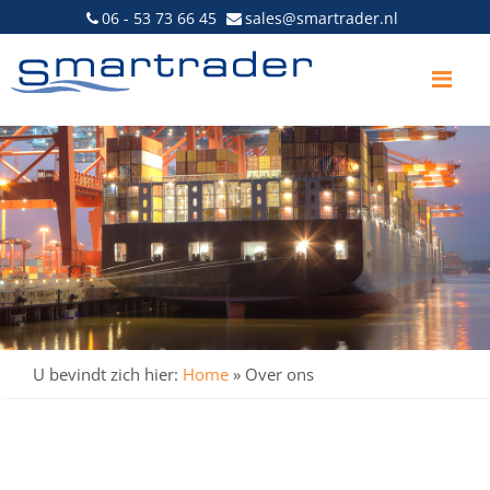
06 - 53 73 66 45
sales@smartrader.nl
Me
U bevindt zich hier:
Home
»
Over ons